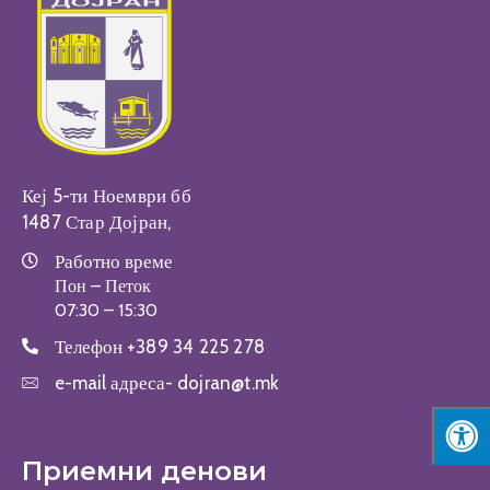
Настани
Кеј 5-ти Ноември бб
1487 Стар Дојран,
Работно време
Пон – Петок
07:30 – 15:30
Телефон
+389 34 225 278
e-mail адреса-
dojran@t.mk
Приемни денови