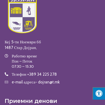
Настани
Кеј 5-ти Ноември бб
1487 Стар Дојран,
Работно време
Пон – Петок
07:30 – 15:30
Телефон
+389 34 225 278
e-mail адреса-
dojran@t.mk
Приемни денови