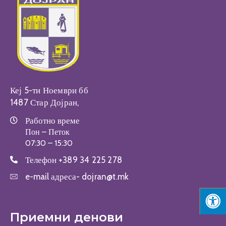
Настани
Кеј 5-ти Ноември бб
1487 Стар Дојран,
Работно време
Пон – Петок
07:30 – 15:30
Телефон
+389 34 225 278
e-mail адреса-
dojran@t.mk
Приемни денови