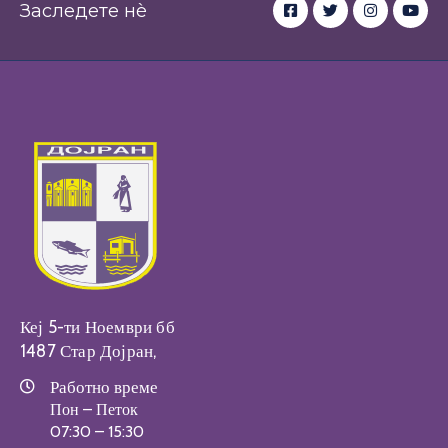
Заследете нè
Кеј 5-ти Ноември бб
1487 Стар Дојран,
Работно време
Пон – Петок
07:30 – 15:30