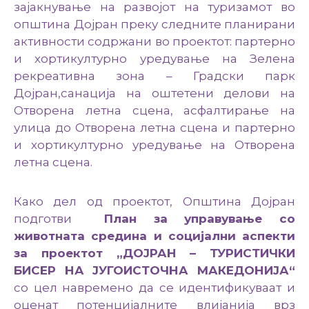
зајакнување на развојот на туризамот во
општина Дојран преку следните планирани
активности содржани во проектот: партерно
и хортикултурно уредување на Зелена
рекреативна зона – Градски парк
Дојран,санација на оштетени делови на
Отворена летна сцена, асфалтирање на
улица до Отворена летна сцена и партернo
и хортикултурно уредување на Отворена
летна сцена.
Како дел од проектот, Општина Дојран
подготви
План за управување со
животната средина и социјални аспекти
за проектот „ДОЈРАН – ТУРИСТИЧКИ
БИСЕР НА ЈУГОИСТОЧНА МАКЕДОНИЈА“
со цел навремено да се идентификуваат и
оценат потенцијалните влијанија врз