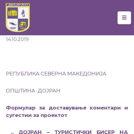
Почетна
14.10.2019
Локална
Самоуправа
Новости
РЕПУБЛИКА СЕВЕРНА МАКЕДОНИЈА
Проекти
Документи
ОПШТИНА ДОЈРАН
Услуги
Формулар за доставување коментари и
Финансии
сугестии за проектот
Туризам
„ ДОЈРАН – ТУРИСТИЧКИ БИСЕР НА