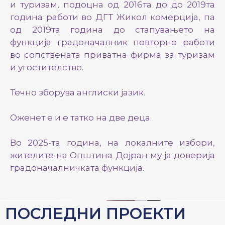
и туризам, подоцна од 2016та до до 2019та
година работи во ДГТ Жикол комерција, па
од 2019та година до стапувањето на
функција градоначалник повторно работи
во сопствената приватна фирма за туризам
и угостителство.
Течно зборува англиски јазик.
Оженет е и е татко на две деца.
Во 2025-та година, на локалните избори,
жителите на Општина Дојран му ја доверија
градоначалничката функција.
ПОСЛЕДНИ ПРОЕКТИ