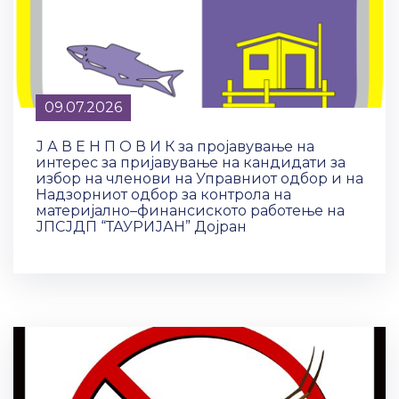
09.07.2026
Ј А В Е Н П О В И К за пројавување на
интерес за пријавување на кандидати за
избор на членови на Управниот одбор и на
Надзорниот одбор за контрола на
материјално–финансиското работење на
ЈПСЈДП “ТАУРИЈАН” Дојран