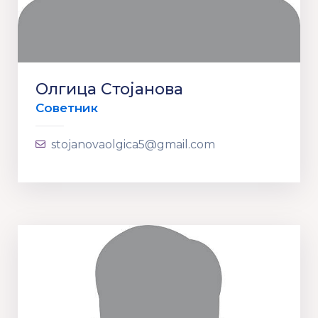
Олгица Стојанова
Советник
stojanovaolgica5@gmail.com