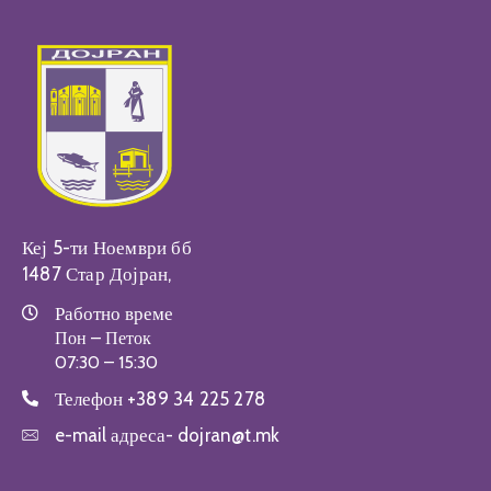
Кеј 5-ти Ноември бб
1487 Стар Дојран,
Работно време
Пон – Петок
07:30 – 15:30
Телефон
+389 34 225 278
e-mail адреса-
dojran@t.mk