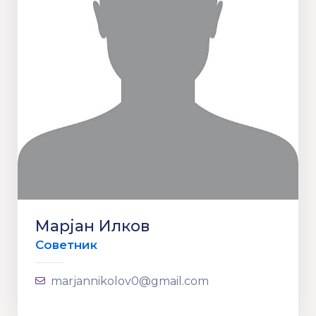
Марјан Илков
Советник
marjannikolov0@gmail.com