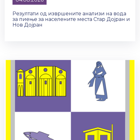
Резултати од извршените анализи на вода
за пиење за населените места Стар Дојран и
Нов Дојран