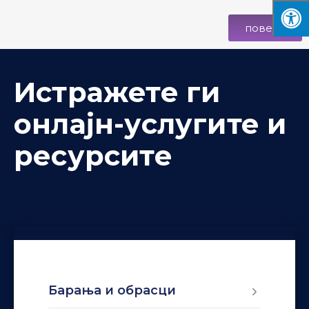
повеќе
Истражете ги
онлајн-услугите и
ресурсите
Барања и обрасци