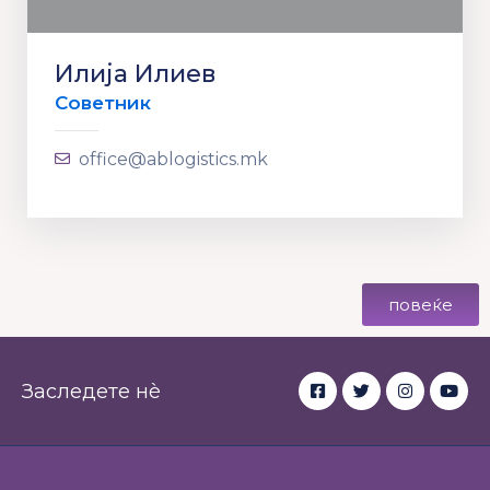
Илија Илиев
Советник
office@ablogistics.mk
повеќе
Заследете нè